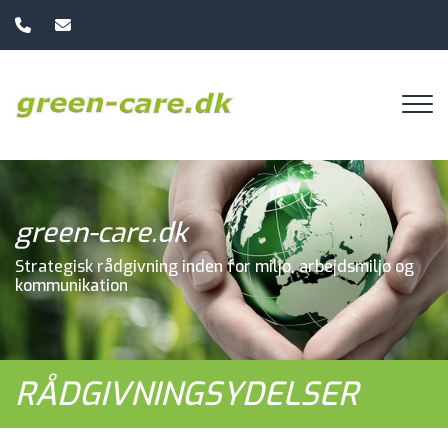
Gå
til
hovedindhold
green-care.dk
Strategisk rådgivning inden for miljø, arbejdsmiljø og
kommunikation
RÅDGIVNINGSYDELSER