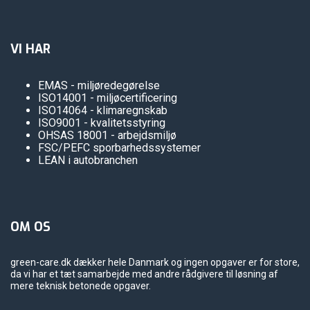
VI HAR
EMAS - miljøredegørelse
ISO14001 - miljøcertificering
ISO14064 - klimaregnskab
ISO9001 - kvalitetsstyring
OHSAS 18001 - arbejdsmiljø
FSC/PEFC sporbarhedssystemer
LEAN i autobranchen
OM OS
green-care.dk dækker hele Danmark og ingen opgaver er for store,
da vi har et tæt samarbejde med andre rådgivere til løsning af
mere teknisk betonede opgaver.