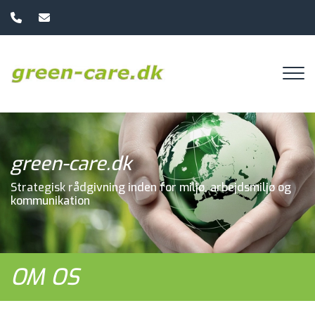
Gå
til
hovedindhold
green-care.dk
Strategisk rådgivning inden for miljø, arbejdsmiljø og
kommunikation
OM OS