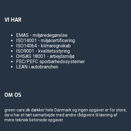
VI HAR
EMAS - miljøredegørelse
ISO14001 - miljøcertificering
ISO14064 - klimaregnskab
ISO9001 - kvalitetsstyring
OHSAS 18001 - arbejdsmiljø
FSC/PEFC sporbarhedssystemer
LEAN i autobranchen
OM OS
green-care.dk dækker hele Danmark og ingen opgaver er for store,
da vi har et tæt samarbejde med andre rådgivere til løsning af
mere teknisk betonede opgaver.